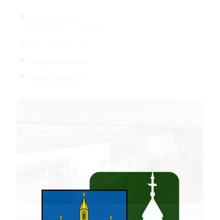
Grazer Straße 202
8430 Kaindorf an der Sulm
+43 5 0248 067 – 100
office@htl-kaindorf.at
www.htl-kaindorf.at